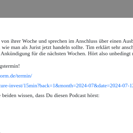
m von ihrer Woche und sprechen im Anschluss über einen Aus
ie man als Jurist jetzt handeln sollte. Tim erklärt sehr ans
 Ankündigung für die nächsten Wochen. Hört also unbedingt r
ngstermin!
form.de/termin/
/future-invest/15min?back=1&month=2024-07&date=2024-07-1
e beiden wissen, dass Du diesen Podcast hörst: